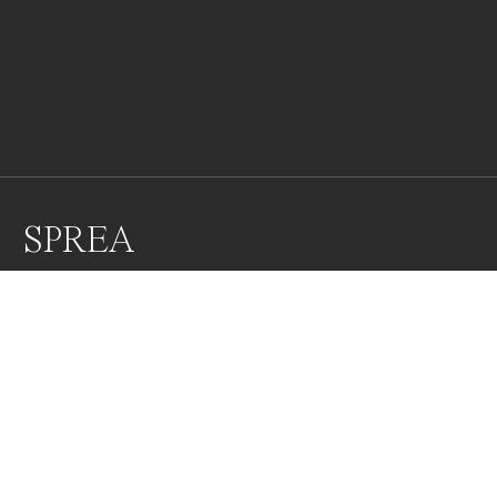
SPREA
LUNGO LE SPONDE DEL FIUME SPREA A BERLINO.
Awards
Black & White Photo Contest
2022